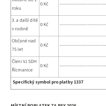
0 Kč
-------------------------------
roku
3. a další dítě
0 Kč
-------------------------------
v rodině
Občané nad
0 Kč
-------------------------------
75 let
Členi VJ SDH
0 Kč
-------------------------------
Řícmanice
Specifický symbol pro platby 1337
MÍSTNÍ POPLATEK ZA PSY 2026