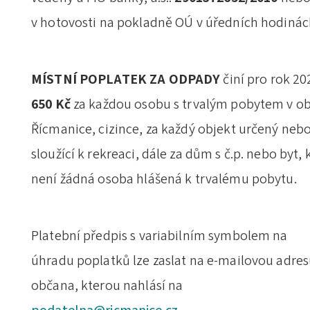
v hotovosti na pokladně OÚ v úředních hodinác
MÍSTNÍ POPLATEK ZA ODPADY
činí pro rok 20
650 Kč
za každou osobu s trvalým pobytem v ob
Řícmanice, cizince, za každý objekt určený neb
sloužící k rekreaci, dále za dům s č.p. nebo byt, 
není žádná osoba hlášená k trvalému pobytu.
Platební předpis s variabilním symbolem na
úhradu poplatků lze zaslat na e-mailovou adre
občana, kterou nahlásí na