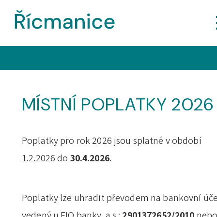
MÍSTNÍ POPLATKY 2026
Poplatky pro rok 2026 jsou splatné v období
1.2.2026 do
30.4.2026
.
Poplatky lze uhradit převodem na bankovní úč
vedený u FIO banky, a.s.:
2901372652/2010
neb