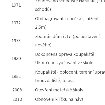
Zbudováno schodiště Na skále (11
1971
schodů)
Obdbagrování kopečka ( snížení
1972
2,5m)
zbourán dům č.17 (po postavení
1973
nového)
Dokončena oprava koupaliště
1980
Ukončeno vyučování ve škole
Koupaliště - oplocení, terénní úpra
1982
brouzdaliště, terasa
2008
Otevření mateřské školy
2010
Obnovení křížku na návsi