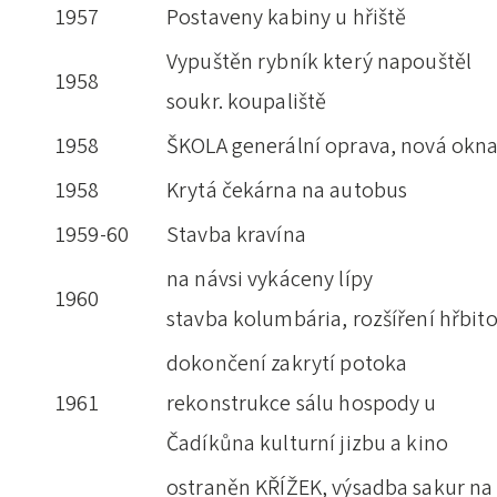
1957
Postaveny kabiny u hřiště
Vypuštěn rybník který napouštěl
1958
soukr. koupaliště
1958
ŠKOLA generální oprava, nová okn
1958
Krytá čekárna na autobus
1959-60
Stavba kravína
na návsi vykáceny lípy
1960
stavba kolumbária, rozšíření hřbit
dokončení zakrytí potoka
1961
rekonstrukce sálu hospody u
Čadíkůna kulturní jizbu a kino
ostraněn KŘÍŽEK, výsadba sakur na