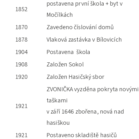
postavena první škola + byt v
1852
Močílkách
1870
Zavedeno číslování domů
1878
Vlaková zastávka v Bílovicích
1904
Postavena škola
1908
Založen Sokol
1920
Založen Hasičský sbor
ZVONIČKA vyzděna pokryta novými
taškami
1921
v září 1646 zbořena, nová nad
hasiškou
1921
Postaveno skladiště hasičů