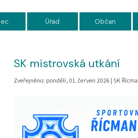
ec
Úřad
Občan
SK mistrovská utkání
Zveřejněno: pondělí, 01. červen 2026 |
SK Řícma