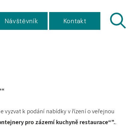
Návštěvník
Kontakt
““
je vyzvat k podání nabídky v řízení o veřejnou
ontejnery pro zázemí kuchyně restaurace“".
.