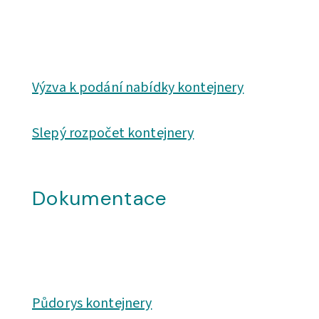
Výzva k podání nabídky kontejnery
Slepý rozpočet kontejnery
Dokumentace
Půdorys kontejnery