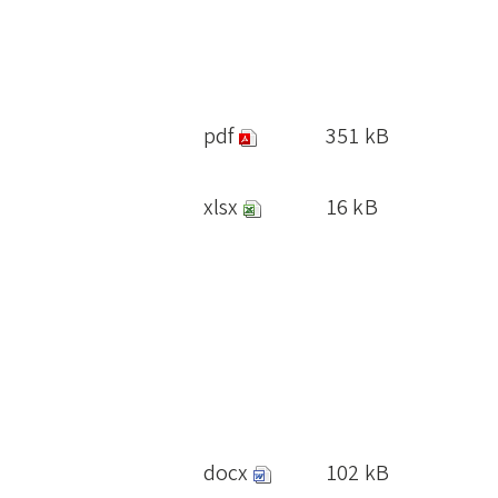
pdf
351 kB
xlsx
16 kB
docx
102 kB