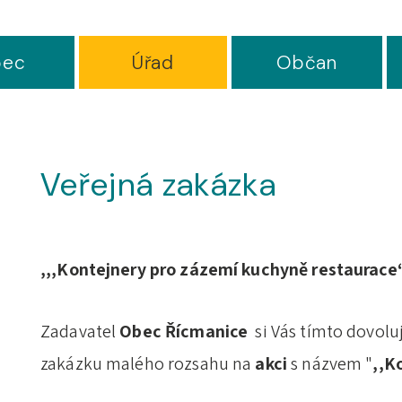
ec
Úřad
Občan
Veřejná zakázka
,,,Kontejnery pro zázemí kuchyně restaurace
Zadavatel
Obec Řícmanice
si Vás tímto dovolu
zakázku malého rozsahu na
akci
s názvem "
,,K